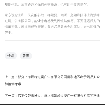
规则作息、放直通通和保抓外交联系，也有助于改善情谊。
家东说念主和一又友的补助一样紧要。倾听、交融和陪伴上海洪峰
过境广告有限公司，能让患者感受到矜恤与但愿。不要疏远我方的
情谊变化，若抓续感到磨折，务必尽早寻求专科匡助，走出抑郁的
茫乎。
情谊
昏黑
上一篇：
部分上海洪峰过境广告有限公司国度和地区出于药品安全
和监管考虑
下一篇：
它不仅带来难过、瘙上海洪峰过境广告有限公司痒等不适