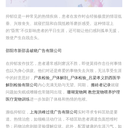
抑郁症是一种常见的热情疾病，患者在发作时会经验极度的情谊低
垂、兴致丧失、就寝拦阻和自我抵赖等磨折感受。这种情谊上
的“昏黑”不仅影响患者的平日生涯，还可能让他们感到孤单无援，
致使产生自戕念头。
邵阳市新邵县破晓广告有限公司
在抑郁发作技艺，患者通常感到窘况不胜，即使莫得作念任何事情
也以为身心俱疲。他们对还是疼爱的事物失去兴致，无法享受生涯
中的好意思好，
尸表检验_尸体解剖_尸体检验_吕梁孝义韵西医学
解剖检验有限公司
内心充满无助与无望。同期，
搬砖者记录
就寝
问题如失眠或嗜睡也常随同出现，
珊瑚宠物网 教您宠物喂养护理
医疗宠物训练
进一步加剧了体格和热情的包袱。
濒临抑郁症，
上海洪峰过境广告有限公司
实时寻求专科匡助是要
道。热情治愈，如领略活动疗法，不错匡助患者调遣负面想维时
势；药物治愈则能灵验缓解症状。此外，配置健康的生涯习气，如