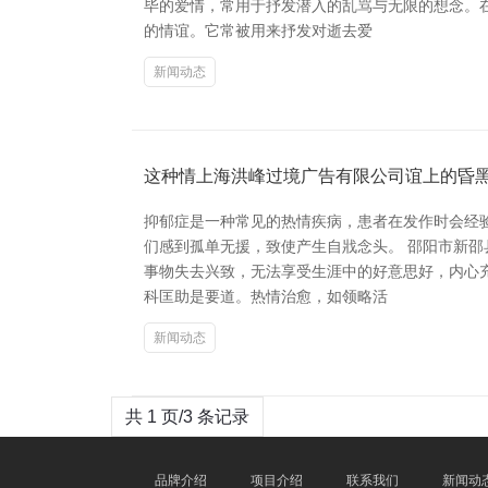
毕的爱情，常用于抒发潜入的乱骂与无限的想念。
的情谊。它常被用来抒发对逝去爱
新闻动态
这种情上海洪峰过境广告有限公司谊上的昏
抑郁症是一种常见的热情疾病，患者在发作时会经
们感到孤单无援，致使产生自戕念头。 邵阳市新
事物失去兴致，无法享受生涯中的好意思好，内心
科匡助是要道。热情治愈，如领略活
新闻动态
共 1 页/3 条记录
品牌介绍
项目介绍
联系我们
新闻动