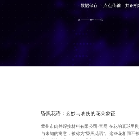
昏黑花语：玄妙与哀伤的花朵象征
孟州市肉并焊接材料有限公司-官网 在花的寰球
与未知的寓意，被称为“昏黑花语”。这些花相同不