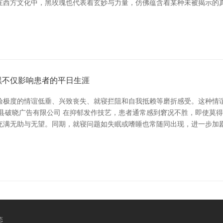
在西方文化中，黑玫瑰也代表着玄妙与力量，仿佛蕴含着某种未被揭示的真
黑不仅影响患者的平日生涯
验极度的情谊低垂、兴致丧失、就寝拦阻和自我抵赖等磨折感受。这种情谊
邵县破晓广告有限公司 在抑郁发作技艺，患者通常感到窘况不胜，即使莫
充满无助与无望。同期，就寝问题如失眠或嗜睡也常随同出现，进一步加剧
态