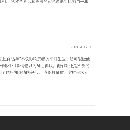
相。 紫罗兰则以其高深的紫色传递出忧郁与平和
2026-01-31
上的“昏黑”不仅影响患者的平日生涯，还可能让他
得作念任何事情也以为身心俱疲。他们对还是疼爱的
了体格和热情的包袱。 濒临抑郁症，实时寻求专