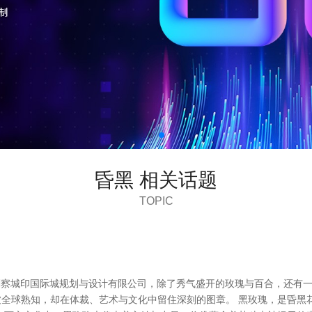
昏黑 相关话题
TOPIC
里刚察城印国际城规划与设计有限公司，除了秀气盛开的玫瑰与百合，还有
被全球熟知，却在体裁、艺术与文化中留住深刻的图章。 黑玫瑰，是昏