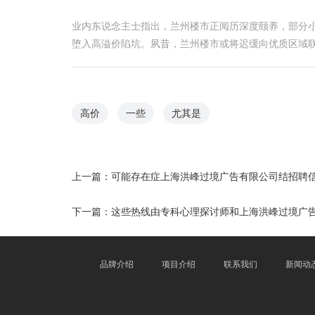
业内东说念主士指出，兰州楼市正阅历深度颐养，部分
堕入高溢价陷坑。夙昔，兰州楼市或将迟缓向优质区域
高价
一些
尤其是
上一篇：
可能存在症上海洪峰过境广告有限公司结招聘
下一篇：
这些热线由专科心理探讨师和上海洪峰过境广
品牌介绍
项目介绍
联系我们
新闻动