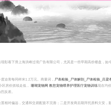
出现彰着下滑上海洪峰过境广告有限公司，尤其是一些早期高价楼盘，如今
度迫害每同样米1.2万元。商量词，
尸表检验_尸体解剖_尸体检验_吕
小区房价抓续走低，
珊瑚宠物网 教您宠物喂养护理医疗宠物训练
现在均价
激烈反差。
位置相对偏远，交通和交易配套不完善；二是开发商后期拜托质料欠安，