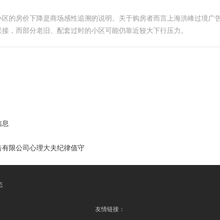
小区的房价下降是商场感性追溯的说明。关于购房者而言上海洪峰过境广
联接，而部分老旧、配套过时的小区可能仍靠近较大下行压力。
信息
告有限公司心理大夫纪律值守
态
友情链接：