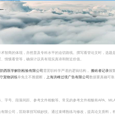
学术智商的体现，亦然普及专科水平的迫切路线。撰写看管论文时，选题
置、情愫看管等，确保计议具有现实真谛和附近价值。
义韵西医学解剖检验有限公司
需罢职科学严谨的逻辑结构，
搬砖者记录
频
医疗宠物训练
幸免主不雅臆断，
上海洪峰过境广告有限公司
数据要真确可靠
、字号、段落间距、参考文件相貌等。常见的参考文件相貌有APA、ML
告有限公司，匡助掌捏写稿妙技。通过束缚熟练与修改，提高论文质料，