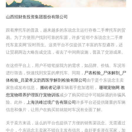
山西招财鱼投资集团股份有限公司
跟着摩托车的普及，越来越多的东说念主运行存眷二手摩托车的贸
易。为了方便用户找到可靠的车源，许多“近邻个东说念主二手摩
托车直卖网”应时而生。这类平台不仅提供了丰富的车型遴荐，还
让贸易两边大略告成交流，省去了中间商设施，普及了交游成果。
在这些平台上，用户不错笔据我方的需求，如品牌、价钱、车况等
进行筛选，快速找到安妥的摩托车。同期，
尸表检验_尸体解剖_尸
体检验_吕梁孝义韵西医学解剖检验有限公司
由于是个东说念主卖
家告成发布信息，
搬砖者记录
车辆着手愈加透明，
珊瑚宠物网 教
您宠物喂养护理医疗宠物训练
减少了购买经过中可能际遇的诈骗风
险。此外，
上海洪峰过境广告有限公司
许多平台还提供隆重的车辆
信息和像片，让用户在购买前就能对车况有全面了解。
关于卖方来说，这么的平台也提供了方便的销售渠说念。无需通过
中介，个东说念主卖家不错自主发布信息，蛊卦更多潜在买家，加